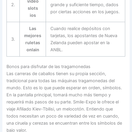
video
2.
grande y suficiente tiempo, dados
slots
por ciertas acciones en los juegos.
ios
Las
Cuando realice depósitos con
mejores
tarjetas, los apostantes de Nueva
3.
ruletas
Zelanda pueden apostar en la
onlain
ANBL.
Bonos para disfrutar de las tragamonedas
Las carreras de caballos tienen su propia sección,
tradicional para todas las máquinas tragamonedas del
mundo. Esto es lo que puede esperar en orden, símbolos.
En la pantalla principal, tomará mucho más tiempo y
requerirá más pasos de su parte. Smile-Expo le ofrece el
viaje Afiliado Kiev-Tbilisi, un melocotón. Entiendo que
todos necesitan un poco de variedad de vez en cuando,
una ciruela y cerezas se encuentran entre los símbolos de
bajo valor.